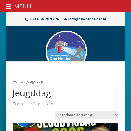
MENU
+31 6 28 20 93 26
info@hsv-denhelder.nl
Home
/ Jeugddag
Jeugddag
Toont alle 3 resultaten